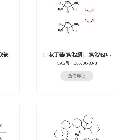
二茂铁
[二叔丁基(氯化)膦]二氯化钯(I...
CAS号：386706-33-8
查看详细